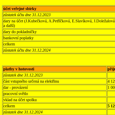
účet veřejné sbírky
zůstatek účtu dne 31.12.2023
dary na účet (J.Kubečková, A.Petříčková, E.Slavíková, J.Doležalo
a další)
dary do pokladničky
bankovní poplatky
celkem
zůstatek účtu dne 31.12.2024
platby v hotovosti
pří
zůstatek dne 31.12.2023
část vstupného určená na elektřinu
4 12
dar - provázení
1 00
pracovní světlo
vklad na účet spolku
celkem
5 12
zůstatek dne 31.12.2024