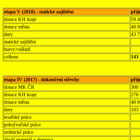
etapa V (2018) - statické zajištění
pří
dotace KH kraje
59 
dotace města
40 
dary
43 7
statické zajištění
barvy+nářadí
celkem
143 
etapa IV (2017) - dokončení střechy
pří
dotace MK ČR
300
dotace KH kraje
276
dotace města
40 
dary
103
tesařské práce
pokrývačské práce
zednické práce
zbylý materiál + doprava