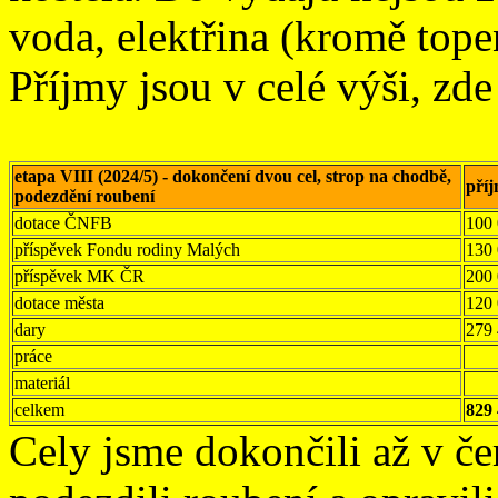
voda, elektřina (kromě tope
Příjmy jsou v celé výši, zde
etapa VIII (2024/5) - dokončení dvou cel, strop na chodbě,
pří
podezdění roubení
dotace ČNFB
100
příspěvek Fondu rodiny Malých
130
příspěvek MK ČR
200
dotace města
120
dary
279
práce
materiál
celkem
829
Cely jsme dokončili až v če