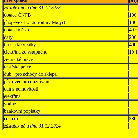
účet spolku
pří
zůstatek účtu dne 31.12.2023
dotace ČNFB
100
příspěvek Fondu rodiny Malých
130
dotace města
40 
dary
200
turistické vizitky
400
elektřina ze vstupného
10 
zednické práce
tesařské práce
dub - pro schody do sklepa
pískovec pro dozdívání
daň z nemovitostí
elektřina
vodné
bankovní poplatky
celkem
280
zůstatek účtu dne 31.12.2024