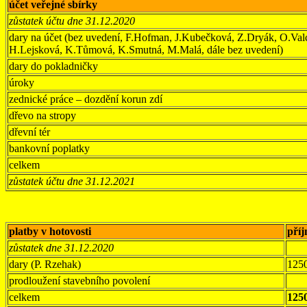
účet veřejné sbírky
zůstatek účtu dne 31.12.2020
dary na účet (bez uvedení, F.Hofman, J.Kubečková, Z.Dryák, O.Valc
H.Lejsková, K.Tůmová, K.Smutná, M.Malá, dále bez uvedení)
dary do pokladničky
úroky
zednické práce – dozdění korun zdí
dřevo na stropy
dřevní tér
bankovní poplatky
celkem
zůstatek účtu dne 31.12.2021
platby v hotovosti
pří
zůstatek dne 31.12.2020
dary (P. Rzehak)
125
prodloužení stavebního povolení
celkem
125