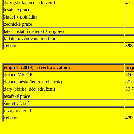
dary (sbírka, účet sdružení)
47 
tesařské práce
šindel + pokládka
zednické práce
latě + ostatní materiál + doprava
kulatina, věnovaná městem
celkem
398 
etapa II (2014) - střecha s valbou
pří
dotace MK ČR
360
dotace města (tento a min. rok)
80 
dary (sbírka, účet sdružení)
39 
tesařské práce
šindel vč. latí
různý materiál
celkem
479