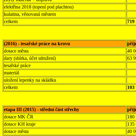
elektřina 2018 (topení pod plachtou)
kulatina, věnovaná městem
celkem
719
(2016) - tesařské práce na krovu
pří
dotace města
40 
dary (sbírka, účet sdružení)
63 
tesařské práce
materiál
uložení lepenky na skládku
celkem
103
etapa III (2015) - střední část střechy
pří
dotace MK ČR
180
dotace KH kraje
135
dotace města
40 