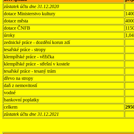
zůstatek účtu dne 31.12.2020
dotace Ministerstvo kultury
140
dotace města
400
dotace ČNFB
115
úroky
1,04
zednické práce - dozdění korun zdí
tesařské práce - stropy
klempířské práce - věžička
klempířské práce - střešní v kostele
tesařské práce - tesaný trám
dřevo na stropy
daň z nemovitostí
vodné
bankovní poplatky
celkem
295
zůstatek účtu dne 31.12.2021