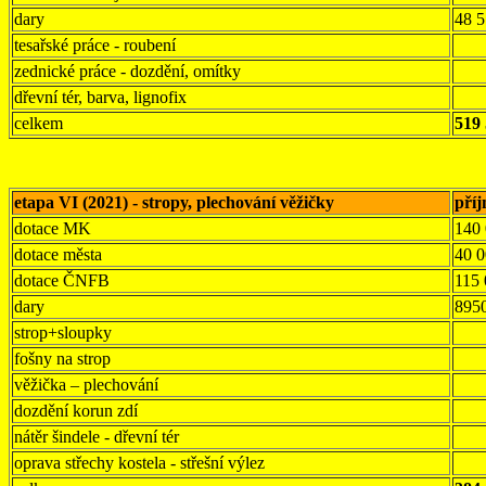
dary
48 5
tesařské práce - roubení
zednické práce - dozdění, omítky
dřevní tér, barva, lignofix
celkem
519 
etapa VI (2021) - stropy, plechování věžičky
pří
dotace MK
140
dotace města
40 
dotace ČNFB
115
dary
895
strop+sloupky
fošny na strop
věžička – plechování
dozdění korun zdí
nátěr šindele - dřevní tér
oprava střechy kostela - střešní výlez