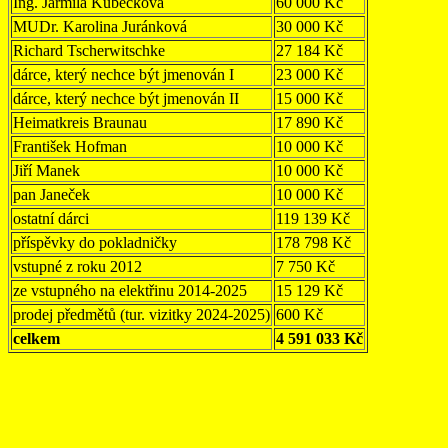
Ing. Jarmila Kubečková
60 000 Kč
MUDr. Karolina Juránková
30 000 Kč
Richard Tscherwitschke
27 184 Kč
dárce, který nechce být jmenován I
23 000 Kč
dárce, který nechce být jmenován II
15 000 Kč
Heimatkreis Braunau
17 890 Kč
František Hofman
10 000 Kč
Jiří Manek
10 000 Kč
pan Janeček
10 000 Kč
ostatní dárci
119 139 Kč
příspěvky do pokladničky
178 798 Kč
vstupné z roku 2012
7 750 Kč
ze vstupného na elektřinu 2014-2025
15 129 Kč
prodej předmětů (tur. vizitky 2024-2025)
600 Kč
celkem
4 591 033 Kč