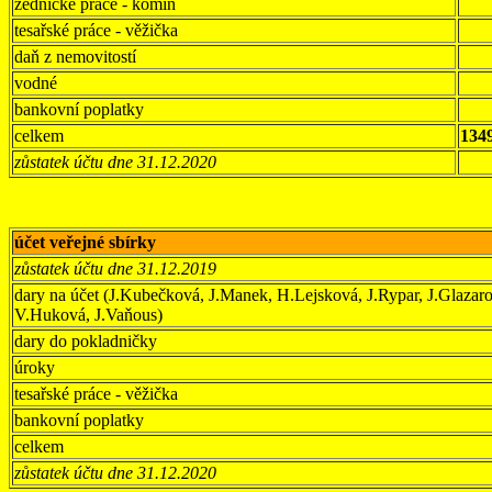
zednické práce - komín
tesařské práce - věžička
daň z nemovitostí
vodné
bankovní poplatky
celkem
134
zůstatek účtu dne 31.12.2020
účet veřejné sbírky
zůstatek účtu dne 31.12.2019
dary na účet (J.Kubečková, J.Manek, H.Lejsková, J.Rypar, J.Glaza
V.Huková, J.Vaňous)
dary do pokladničky
úroky
tesařské práce - věžička
bankovní poplatky
celkem
zůstatek účtu dne 31.12.2020