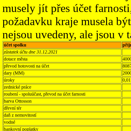
musely jít přes účet farnost
požadavku kraje musela být 
nejsou uvedeny, ale jsou v 
účet spolku
pří
zůstatek účtu dne 31.12.2021
dotace města
400
převod hotovosti na účet
808
dary (MM)
200
úroky
0,01
zednické práce
roubení - spoluúčast, převod na účet farnosti
barva Ottosson
dřevní tér
daň z nemovitostí
vodné
bankovní poplatky