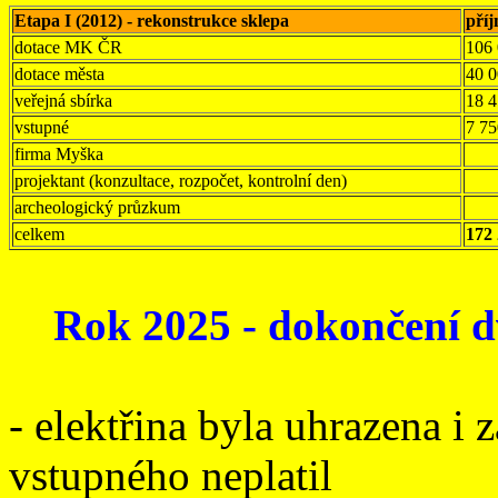
Etapa I (2012) - rekonstrukce sklepa
pří
dotace MK ČR
106
dotace města
40 
veřejná sbírka
18 
vstupné
7 75
firma Myška
projektant (konzultace, rozpočet, kontrolní den)
archeologický průzkum
celkem
172
Rok 2025 - dokončení d
- elektřina byla uhrazena i 
vstupného neplatil