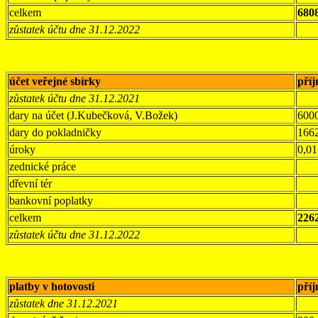
celkem
680
zůstatek účtu dne 31.12.2022
účet veřejné sbírky
pří
zůstatek účtu dne 31.12.2021
dary na účet (J.Kubečková, V.Božek)
600
dary do pokladničky
166
úroky
0,01
zednické práce
dřevní tér
bankovní poplatky
celkem
226
zůstatek účtu dne 31.12.2022
platby v hotovosti
pří
zůstatek dne 31.12.2021