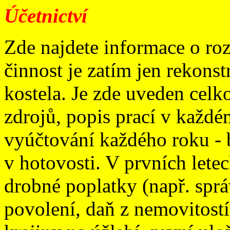
Účetnictví
Zde najdete informace o ro
činnost je zatím jen rekons
kostela. Je zde uveden celk
zdrojů, popis prací v každé
vyúčtování každého roku - b
v hotovosti. V prvních let
drobné poplatky (např. spr
povolení, daň z nemovitostí)