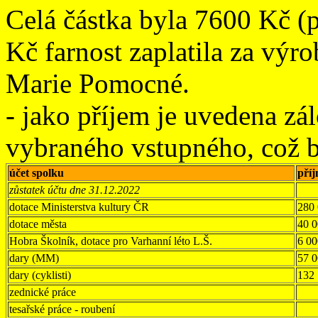
Celá částka byla 7600 Kč (
Kč farnost zaplatila za výro
Marie Pomocné.
- jako příjem je uvedena zá
vybraného vstupného, což b
účet spolku
pří
zůstatek účtu dne 31.12.2022
dotace Ministerstva kultury ČR
280
dotace města
40 
Hobra Školník, dotace pro Varhanní léto L.Š.
6 00
dary (MM)
57 
dary (cyklisti)
132
zednické práce
tesařské práce - roubení