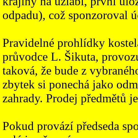
krajiny na úžlabí, první ul
odpadu), což sponzoroval ú
Pravidelné prohlídky kostel
průvodce L. Šikuta, provozu
taková, že bude z vybraného
zbytek si ponechá jako odm
zahrady. Prodej předmětů je 
Pokud provází předseda spo