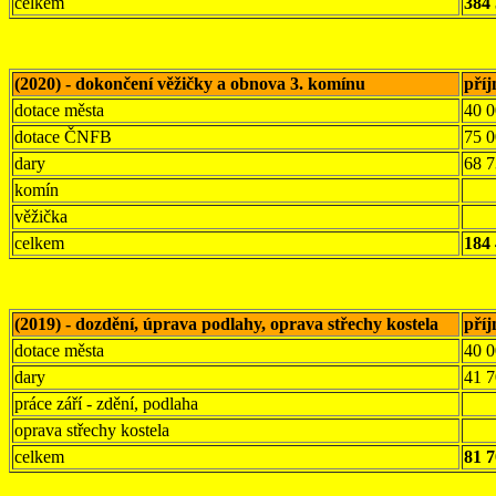
celkem
384 
(2020) - dokončení věžičky a obnova 3. komínu
pří
dotace města
40 
dotace ČNFB
75 
dary
68 7
komín
věžička
celkem
184 
(2019) - dozdění, úprava podlahy, oprava střechy kostela
pří
dotace města
40 
dary
41 7
práce září - zdění, podlaha
oprava střechy kostela
celkem
81 7