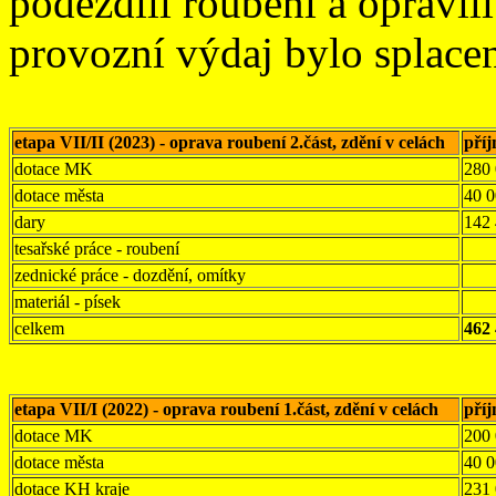
podezdili roubení a opravil
provozní výdaj bylo splacen
etapa VII/II (2023) - oprava roubení 2.část, zdění v celách
pří
dotace MK
280
dotace města
40 
dary
142
tesařské práce - roubení
zednické práce - dozdění, omítky
materiál - písek
celkem
462
etapa VII/I (2022) - oprava roubení 1.část, zdění v celách
pří
dotace MK
200
dotace města
40 
dotace KH kraje
231