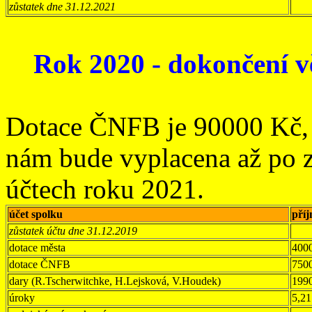
zůstatek dne 31.12.2021
Rok 2020 - dokončení v
Dotace ČNFB je 90000 Kč, 
nám bude vyplacena až po z
účtech roku 2021.
účet spolku
pří
zůstatek účtu dne 31.12.2019
dotace města
400
dotace ČNFB
750
dary (R.Tscherwitchke, H.Lejsková, V.Houdek)
199
úroky
5,21