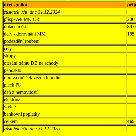
účet spolku
pří
zůstatek účtu dne 31.12.2024
příspěvek MK ČR
200
dotace města
80 
dary - dorovnání MM
185
podezdění roubení
cely
stropy
otesání trámu DB na schody
pěnosklo
oprava ručiček věžních hodin
plech Pb
daň z nemovitostí
elektřina
vodné
bankovní poplatky
celkem
465
zůstatek účtu dne 31.12.2025