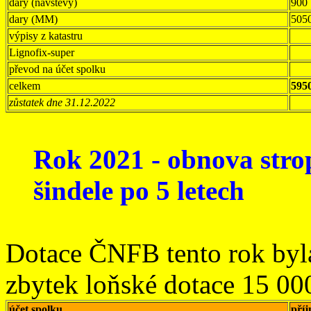
dary (návštěvy)
900
dary (MM)
505
výpisy z katastru
Lignofix-super
převod na účet spolku
celkem
595
zůstatek dne 31.12.2022
Rok 2021 - obnova strop
šindele po 5 letech
Dotace ČNFB tento rok byla
zbytek loňské dotace 15 00
účet spolku
pří