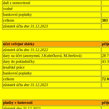
daň z nemovitostí
vodné
bankovní poplatky
celkem
383
zůstatek účtu dne 31.12.2023
účet veřejné sbírky
pří
zůstatek účtu dne 31.12.2022
dary na účet (anonymní, J.Kubečková, M.Jirešová)
28 
dary do pokladničky
43 
tesařské práce
bankovní poplatky
celkem
72 
zůstatek účtu dne 31.12.2023
platby v hotovosti
pří
zůstatek dne 31.12.2022