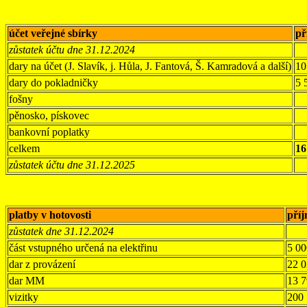
účet veřejné sbírky
př
zůstatek účtu dne 31.12.2024
dary na účet (J. Slavík, j. Hůla, J. Fantová, Š. Kamradová a další)
10
dary do pokladničky
5 
fošny
pěnosko, pískovec
bankovní poplatky
celkem
16
zůstatek účtu dne 31.12.2025
platby v hotovosti
pří
zůstatek dne 31.12.2024
část vstupného určená na elektřinu
5 00
dar z provázení
22 
dar MM
13 
vizitky
200