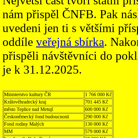
Největší část tvoří státní p
nám přispěl ČNFB. Pak násl
uvedeni jen ti s většími pří
oddíle
veřejná sbírka
. Nako
přispěli návštěvníci do pok
je k 31.12.2025.
Ministerstvo kultury ČR
1 766 000 Kč
Královéhradecký kraj
701 445 Kč
město Teplice nad Metují
600 000 Kč
Českoněmecký fond budoucnosti
290 000 Kč
Fond rodiny Malých
130 000 Kč
MM
579 000 Kč