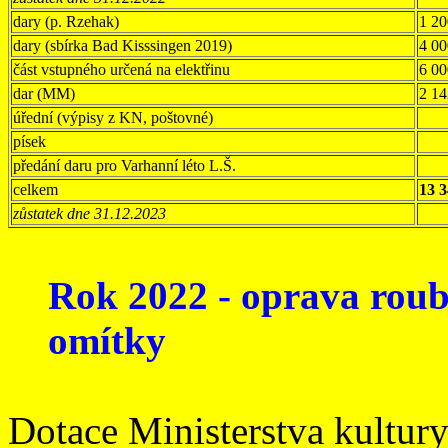
dary (p. Rzehak)
1 20
dary (sbírka Bad Kisssingen 2019)
4 00
část vstupného určená na elektřinu
6 00
dar (MM)
2 14
úřední (výpisy z KN, poštovné)
písek
předání daru pro Varhanní léto L.Š.
celkem
13 
zůstatek dne 31.12.2023
Rok 2022 - oprava roube
omítky
Dotace Ministerstva kultur